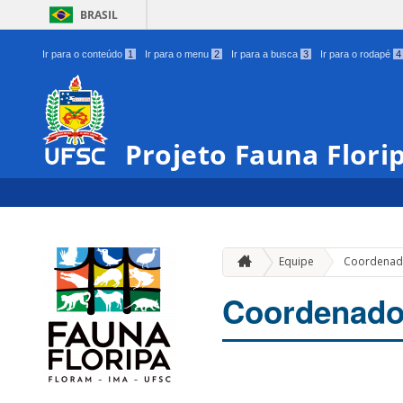
BRASIL
Ir para o conteúdo
1
Ir para o menu
2
Ir para a busca
3
Ir para o rodapé
4
Projeto Fauna Flori
Equipe
Coordenad
Coordenado