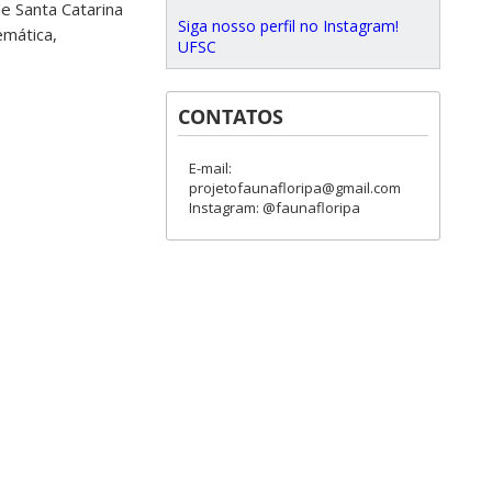
e Santa Catarina
Siga nosso perfil no Instagram!
emática,
UFSC
CONTATOS
E-mail:
projetofaunafloripa@gmail.com
Instagram: @faunafloripa