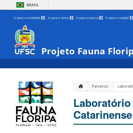
BRASIL
Ir para o conteúdo
1
Ir para o menu
2
Ir para a busca
3
Ir para o rodapé
4
Projeto Fauna Flori
Parceiros
Laborató
Laboratório
Catarinens