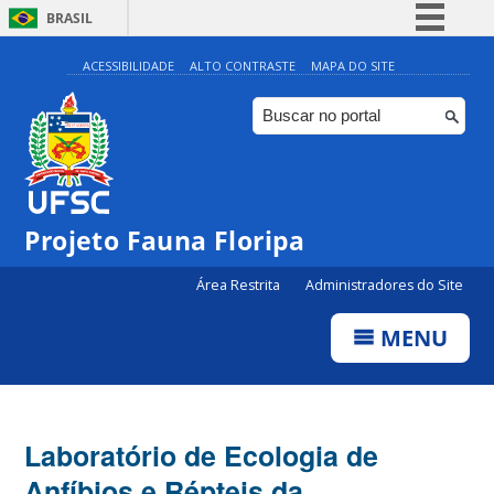
BRASIL
Simplifique!
ACESSIBILIDADE
ALTO CONTRASTE
MAPA DO SITE
Comunica BR
Participe
Acesso à informação
Legislação
Projeto Fauna Floripa
Canais
Área Restrita
Administradores do Site
MENU
Laboratório de Ecologia de
Anfíbios e Répteis da