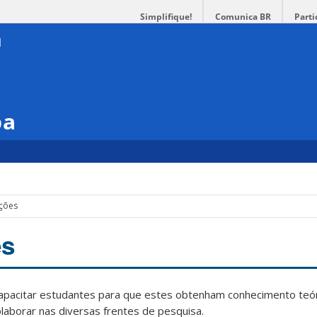
Simplifique!
Comunica BR
Parti
pa
ções
es
apacitar estudantes para que estes obtenham conhecimento teór
laborar nas diversas frentes de pesquisa.