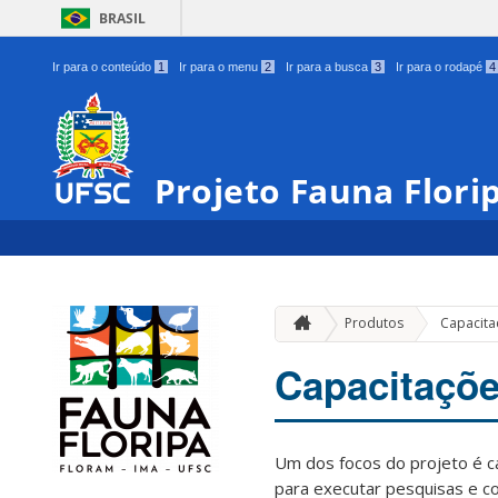
BRASIL
Ir para o conteúdo
1
Ir para o menu
2
Ir para a busca
3
Ir para o rodapé
4
Projeto Fauna Flori
Produtos
Capacita
Capacitaçõ
Um dos focos do projeto é c
para executar pesquisas e co